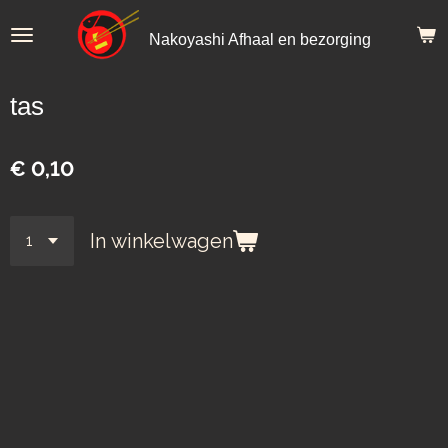
Ga
Nakoyashi Afhaal en bezorging
direct
naar
de
tas
hoofdinhoud
€ 0,10
In winkelwagen