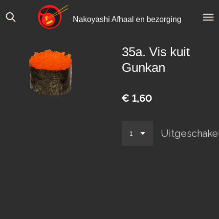
Ga
Nakoyashi Afhaal en bezorging
direct
naar
de
35a. Vis kuit
hoofdinhoud
Gunkan
€ 1,60
Uitgeschake