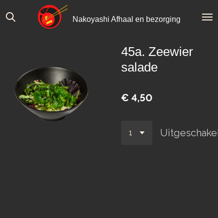
Ga
Nakoyashi Afhaal en bezorging
direct
naar
de
45a. Zeewier
hoofdinhoud
salade
€ 4,50
Uitgeschake