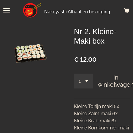
Ga
Nakoyashi Afhaal en bezorging
direct
naar
de
Nr 2. Kleine-
hoofdinhoud
Maki box
€ 12,00
In
winkelwage
Kleine Tonijn maki 6x
Kleine Zalm maki 6x
Kleine Krab maki 6x
Kleine Komkommer maki