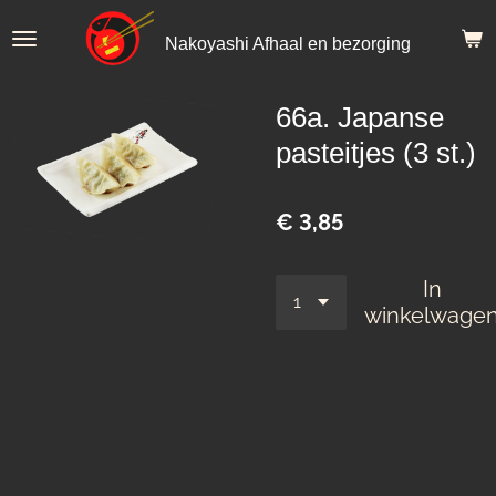
Ga
Nakoyashi Afhaal en bezorging
direct
naar
de
66a. Japanse
hoofdinhoud
pasteitjes (3 st.)
€ 3,85
In
winkelwage