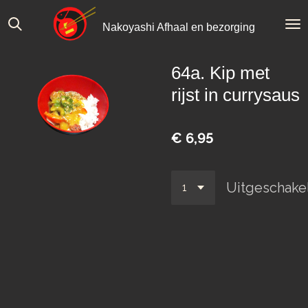
Ga
Nakoyashi Afhaal en bezorging
direct
naar
de
64a. Kip met
hoofdinhoud
rijst in currysaus
€ 6,95
Uitgeschake