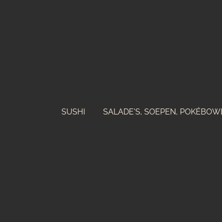
Ga
direct
naar
de
hoofdinhoud
SUSHI
SALADE'S, SOEPEN, POKÉBOW