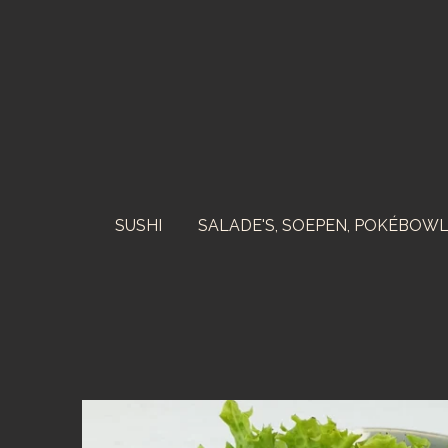
Ga
direct
naar
de
hoofdinhoud
SUSHI
SALADE'S, SOEPEN, POKÉBOW