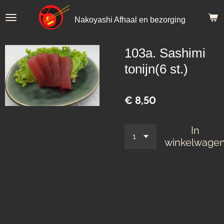
Ga
Nakoyashi Afhaal en bezorging
direct
naar
de
103a. Sashimi
hoofdinhoud
tonijn(6 st.)
€ 8,50
In
winkelwage