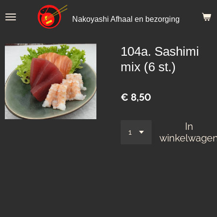
Ga
Nakoyashi Afhaal en bezorging
direct
naar
de
104a. Sashimi
hoofdinhoud
mix (6 st.)
€ 8,50
In
winkelwage