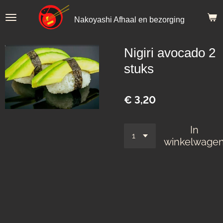
Ga
Nakoyashi Afhaal en bezorging
direct
naar
de
Nigiri avocado 2
hoofdinhoud
stuks
€ 3,20
In
winkelwage